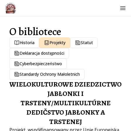
Otw
O bibliotece
Historia
Projekty
Statut
Deklaracja dostępności
Cyberbezpieczeństwo
Standardy Ochrony Małoletnich
WIELOKULTUROWE DZIEDZICTWO
JABŁONKI I
TRSTENY/MULTIKULTÚRNE
DEDIČSTVO JABŁONKY A
TRSTENEJ
Projekt współfinansowany przez Unię Europejską