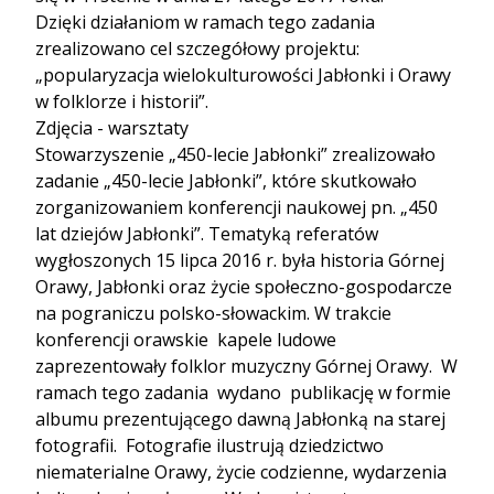
Dzięki działaniom w ramach tego zadania
zrealizowano cel szczegółowy projektu:
„popularyzacja wielokulturowości Jabłonki i Orawy
w folklorze i historii”.
Zdjęcia - warsztaty
Stowarzyszenie „450-lecie Jabłonki” zrealizowało
zadanie „450-lecie Jabłonki”, które skutkowało
zorganizowaniem konferencji naukowej pn. „450
lat dziejów Jabłonki”. Tematyką referatów
wygłoszonych 15 lipca 2016 r. była historia Górnej
Orawy, Jabłonki oraz życie społeczno-gospodarcze
na pograniczu polsko-słowackim. W trakcie
konferencji orawskie kapele ludowe
zaprezentowały folklor muzyczny Górnej Orawy. W
ramach tego zadania wydano publikację w formie
albumu prezentującego dawną Jabłonką na starej
fotografii. Fotografie ilustrują dziedzictwo
niematerialne Orawy, życie codzienne, wydarzenia