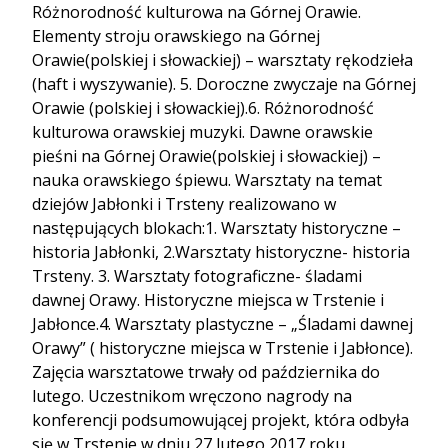
Różnorodność kulturowa na Górnej Orawie.
Elementy stroju orawskiego na Górnej
Orawie(polskiej i słowackiej) – warsztaty rękodzieła
(haft i wyszywanie). 5. Doroczne zwyczaje na Górnej
Orawie (polskiej i słowackiej).6. Różnorodność
kulturowa orawskiej muzyki. Dawne orawskie
pieśni na Górnej Orawie(polskiej i słowackiej) –
nauka orawskiego śpiewu. Warsztaty na temat
dziejów Jabłonki i Trsteny realizowano w
następujących blokach:1. Warsztaty historyczne –
historia Jabłonki, 2.Warsztaty historyczne- historia
Trsteny. 3. Warsztaty fotograficzne- śladami
dawnej Orawy. Historyczne miejsca w Trstenie i
Jabłonce.4. Warsztaty plastyczne – „Śladami dawnej
Orawy” ( historyczne miejsca w Trstenie i Jabłonce).
Zajęcia warsztatowe trwały od października do
lutego. Uczestnikom wręczono nagrody na
konferencji podsumowującej projekt, która odbyła
się w Trstenie w dniu 27 lutego 2017 roku.