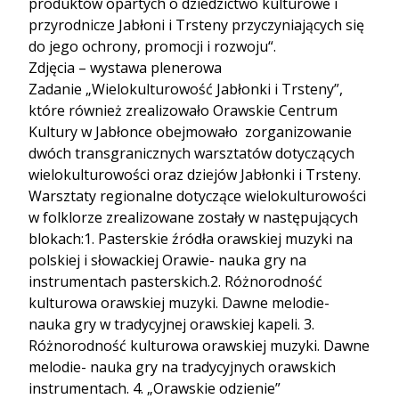
produktów opartych o dziedzictwo kulturowe i
przyrodnicze Jabłoni i Trsteny przyczyniających się
do jego ochrony, promocji i rozwoju“.
Zdjęcia – wystawa plenerowa
Zadanie „Wielokulturowość Jabłonki i Trsteny”,
które również zrealizowało Orawskie Centrum
Kultury w Jabłonce obejmowało zorganizowanie
dwóch transgranicznych warsztatów dotyczących
wielokulturowości oraz dziejów Jabłonki i Trsteny.
Warsztaty regionalne dotyczące wielokulturowości
w folklorze zrealizowane zostały w następujących
blokach:1. Pasterskie źródła orawskiej muzyki na
polskiej i słowackiej Orawie- nauka gry na
instrumentach pasterskich.2. Różnorodność
kulturowa orawskiej muzyki. Dawne melodie-
nauka gry w tradycyjnej orawskiej kapeli. 3.
Różnorodność kulturowa orawskiej muzyki. Dawne
melodie- nauka gry na tradycyjnych orawskich
instrumentach. 4. „Orawskie odzienie”