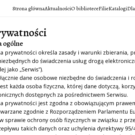
Strona główna
Aktualności
O bibliotece
Filie
Katalogi
Dla
rywatności
a ogólne
yka prywatności określa zasady i warunki zbierania,
iezbędnych do świadczenia usług drogą elektronic
ej jako „Serwis”).
yłącznie dane osobowe niezbędne do świadczenia i 
est każda osoba fizyczna, której dane dotyczą, kor
ronicznych dostępnych za pośrednictwem Serwisu.
yka prywatności jest zgodna z obowiązującym praw
twarzane zgodnie z Rozporządzeniem Parlamentu Eur
. w sprawie ochrony osób fizycznych w związku z p
pływu takich danych oraz uchylenia dyrektywy 95/