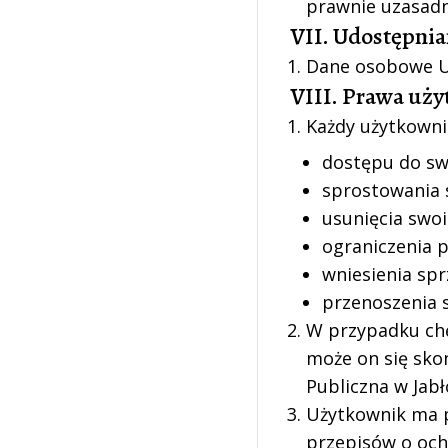
prawnie uzasadn
VII. Udostępni
Dane osobowe U
VIII. Prawa uż
Każdy użytkowni
dostępu do sw
sprostowania 
usunięcia swo
ograniczenia 
wniesienia sp
przenoszenia 
W przypadku chę
może on się sko
Publiczna w Jab
Użytkownik ma p
przepisów o oc