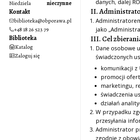
danych, dalej R
Niedziela
nieczynne
II. Administrat
Kontakt
biblioteka@obporawa.pl
Administratorem
+48 18 26 523 79
jako „Administra
Biblioteka
III. Cel zbiera
Katalog
Dane osobowe uż
Zaloguj się
świadczonych us
komunikacji z
promocji ofer
marketingu, re
świadczenia u
działań analit
W przypadku zg
przesyłania info
Administrator p
zgodnie z obowi