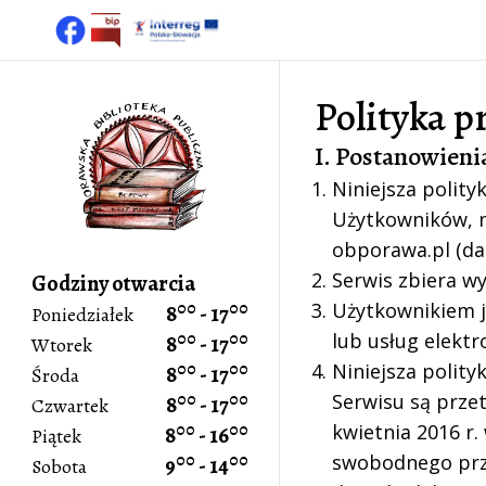
Polityka p
I. Postanowieni
Niniejsza polit
Użytkowników, n
obporawa.pl (dal
Serwis zbiera w
Godziny otwarcia
00
00
Użytkownikiem j
8
-
17
Poniedziałek
00
00
lub usług elekt
8
-
17
Wtorek
00
00
Niniejsza polit
8
-
17
Środa
00
00
Serwisu są prze
8
-
17
Czwartek
00
00
kwietnia 2016 r
8
-
16
Piątek
00
00
swobodnego prze
9
-
14
Sobota