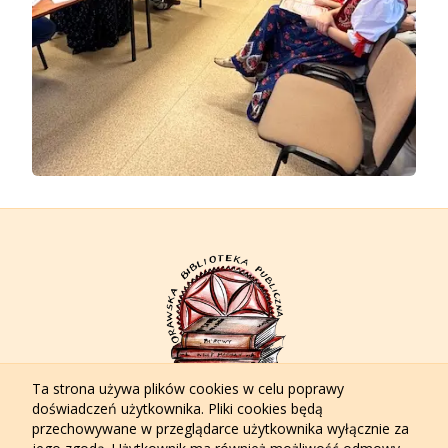
Ta strona używa plików cookies w celu poprawy
Strona główna
Aktualności
O bibliotece
Filie
Katalogi
doświadczeń użytkownika. Pliki cookies będą
Dla czytelników
Polecane
Kontakt
przechowywane w przeglądarce użytkownika wyłącznie za
Polityka prywatności