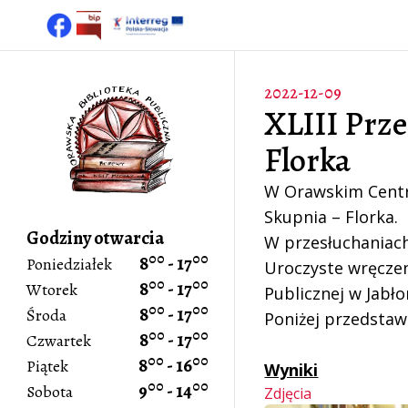
2022-12-09
XLIII Prze
Florka
W Orawskim Centru
Skupnia – Florka.
Godziny otwarcia
W przesłuchaniach
00
00
8
-
17
Poniedziałek
Uroczyste wręczeni
00
00
8
-
17
Wtorek
Publicznej w Jabło
00
00
8
-
17
Środa
Poniżej przedstaw
00
00
8
-
17
Czwartek
00
00
8
-
16
Piątek
Wyniki
00
00
9
-
14
Sobota
Zdjęcia