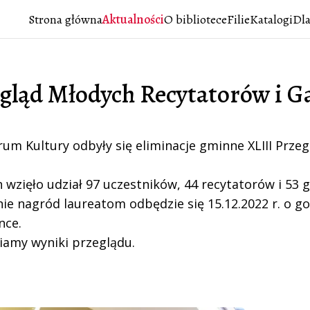
Strona główna
Aktualności
O bibliotece
Filie
Katalogi
Dla
gląd Młodych Recytatorów i G
m Kultury odbyły się eliminacje gminne XLIII Przeg
 wzięło udział 97 uczestników, 44 recytatorów i 53 
e nagród laureatom odbędzie się 15.12.2022 r. o godz
nce.
iamy wyniki przeglądu.